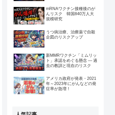
mRNAワクチン接種後のが
んリスク 韓国840万人大
規模研究
うつ病治療、治療薬で自殺
企図のリスクアップ
新MMRワクチン「ミムリッ
ト」承認をめぐる懸念 — 過
去の教訓と現在のリスク
アメリカ政府が発表・2021
年～2023年にがんなどの発
症率が急増！
人気記事