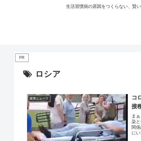
生活習慣病の原因をつくらない、賢い
PR
ロシア
コ
健康ニュース
接
まぁ
染と
関係
にい