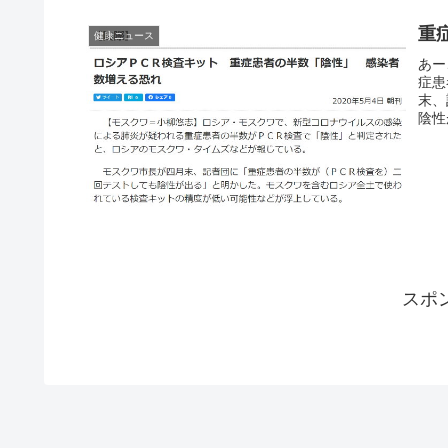
重
健康ニュース
あー
症患
末、
陰性
スポ