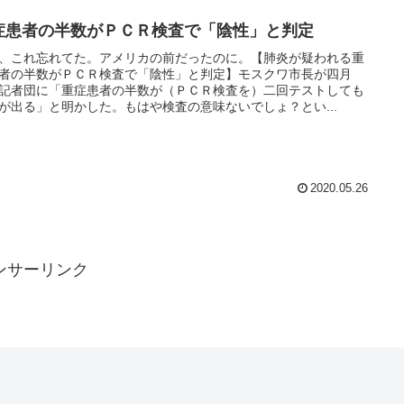
症患者の半数がＰＣＲ検査で「陰性」と判定
、これ忘れてた。アメリカの前だったのに。【肺炎が疑われる重
者の半数がＰＣＲ検査で「陰性」と判定】モスクワ市長が四月
記者団に「重症患者の半数が（ＰＣＲ検査を）二回テストしても
が出る」と明かした。もはや検査の意味ないでしょ？とい...
2020.05.26
ンサーリンク