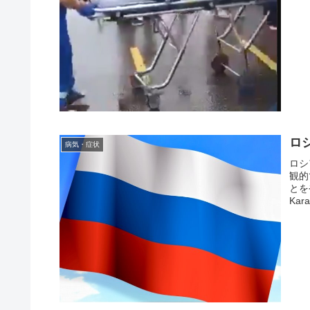
ロ
病気・症状
ロシ
観的
とを
Ka