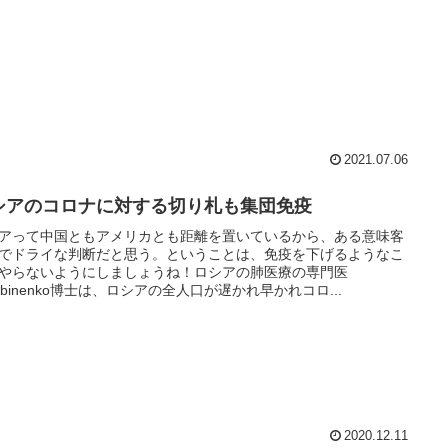
2021.07.06
シアのコロナに対する切り札も集団免疫
アって中国ともアメリカとも距離を置いているから、ある意味客
でドライな判断だと思う。ということは、免疫を下げるようなこ
やらないようにしましょうね！ロシアの肺医療の専門医
rabinenko博士は、ロシアの全人口が遅かれ早かれコロ...
2020.12.11