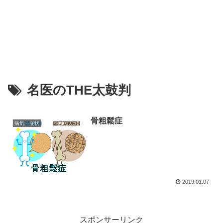
名医のTHE太鼓判
骨粗鬆症
病気・症状
2019.01.07
スポンサーリンク