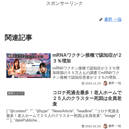
スポンサーリンク
桑野 一哉
関連記事
mRNAワクチン接種で認知症が２
健康ニュース
３％増加
mRNAワクチン接種で認知症が２３％増
加韓国の５５万人もの調査でmRNAワク
チン接種で認知症患者が２３％の増加。
#mRNA #ワクチン後遺症 #korea
桑野 一哉
2024.11.23
pic.twitter.com/uG2Gz9LuLX— 桑野一哉
🌈 (@kuwano...
コロナ死過去最多！老人ホームで
健康ニュース
２５人のクラスター死因は全員老
衰
{ "@context": "", "@type": "NewsArticle", "headline": "コロナ死過去
最多！老人ホームで２５人のクラスター死因は全員老衰", "image": [
"" ], "datePublishe...
桑野 一哉
2022.02.20