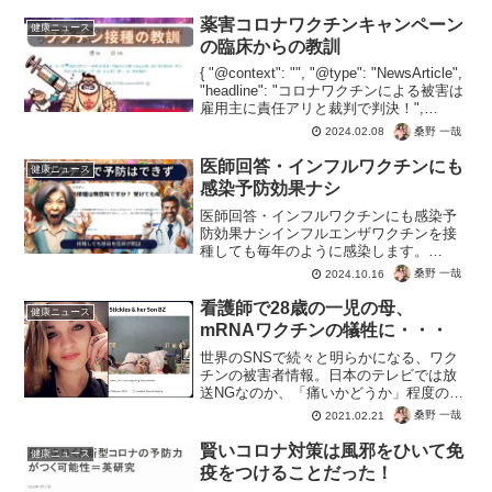
薬害コロナワクチンキャンペーン
健康ニュース
の臨床からの教訓
{ "@context": "", "@type": "NewsArticle",
"headline": "コロナワクチンによる被害は
雇用主に責任アリと裁判で判決！",
"image": [ "" ], "datePublished": ...
桑野 一哉
2024.02.08
医師回答・インフルワクチンにも
健康ニュース
感染予防効果ナシ
医師回答・インフルワクチンにも感染予
防効果ナシインフルエンザワクチンを接
種しても毎年のように感染します。
ALLAbout家庭の医学ガイドの清益功浩 医
桑野 一哉
2024.10.16
師。「そもそもインフルエンザワクチン
に、感染予防効果はありません。」正直
看護師で28歳の一児の母、
健康ニュース
なお医者さんである...
mRNAワクチンの犠牲に・・・
世界のSNSで続々と明らかになる、ワク
チンの被害者情報。日本のテレビでは放
送NGなのか、「痛いかどうか」程度のど
うでもいい話ばかり。無くなってもワク
桑野 一哉
2021.02.21
チンの売人からしたら、副反応はあるの
は当然だし、因果関係を認めないのも定
賢いコロナ対策は風邪をひいて免
健康ニュース
期。情報を見つけられ...
疫をつけることだった！