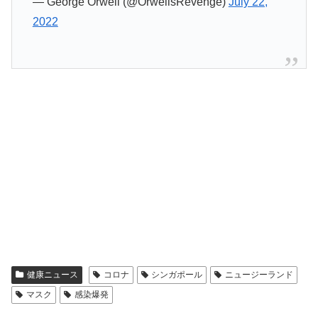
— George Orwell (@OrwellsRevenge)
July 22,
2022
健康ニュース
コロナ
シンガポール
ニュージーランド
マスク
感染爆発