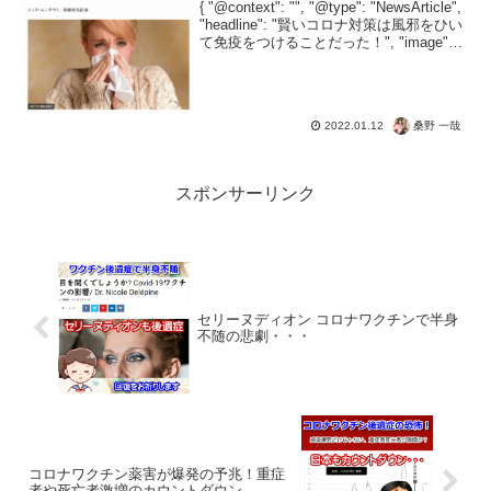
{ "@context": "", "@type": "NewsArticle",
"headline": "賢いコロナ対策は風邪をひい
て免疫をつけることだった！", "image": [
"" ], "datePublished": "...
桑野 一哉
2022.01.12
スポンサーリンク
セリーヌディオン コロナワクチンで半身
不随の悲劇・・・
コロナワクチン薬害が爆発の予兆！重症
者や死亡者激増のカウントダウン