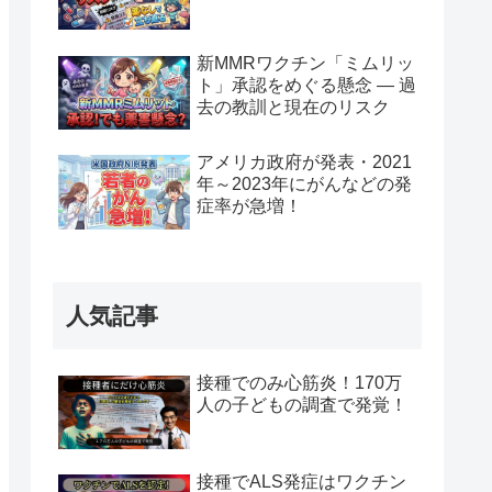
新MMRワクチン「ミムリッ
ト」承認をめぐる懸念 — 過
去の教訓と現在のリスク
アメリカ政府が発表・2021
年～2023年にがんなどの発
症率が急増！
人気記事
接種でのみ心筋炎！170万
人の子どもの調査で発覚！
接種でALS発症はワクチン