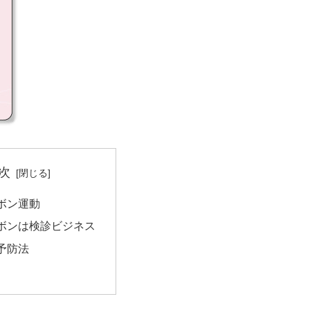
次
ボン運動
ボンは検診ビジネス
予防法