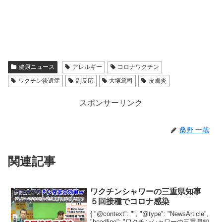
健康ニュース
アレルギー
コロナワクチン
ワクチン後遺症
副反応
大塚篤司
皮膚炎
スポンサーリンク
桑野 一哉
関連記事
ワクチンシャワーの三重県知事
健康ニュース
５回接種でコロナ感染
{ "@context": "", "@type": "NewsArticle",
"headline": "ワクチンシャワーの三重県知