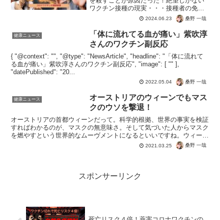
を殺すことが原因だった！絶望しかない
ワクチン接種の現実・・・接種者の免疫
力が低下し戦後最悪の健康被害を出して
桑野 一哉
2024.06.23
いるコロナワクチン。原因の１つは腸内
のビフィズス菌を殺すことで腸内環境が
「体に流れてる血が痛い」紫吹淳
健康ニュース
崩壊。明らかになったここ...
さんのワクチン副反応
{ "@context": "", "@type": "NewsArticle", "headline": "「体に流れて
る血が痛い」紫吹淳さんのワクチン副反応", "image": [ "" ],
"datePublished": "20...
桑野 一哉
2022.05.04
オーストリアのウィーンでもマス
健康ニュース
クのウソを撃退！
オーストリアの首都ウィーンだって。科学的根拠、世界の事実を検証
すればわかるのが、マスクの無意味さ。そして気づいた人からマスク
を燃やすという世界的なムーヴメントになるといいですね。ウィーン
でもマスクが燃やされている。ウィーンでもマスクが燃やさ...
桑野 一哉
2021.03.25
スポンサーリンク
死亡リスク４倍！薬害コロナワクチンの