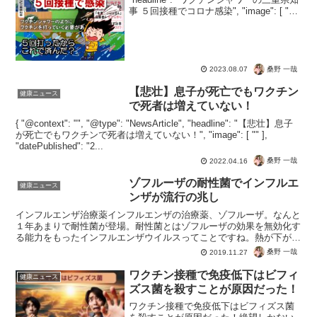
事 ５回接種でコロナ感染", "image": [ "" ],
"datePublished": "20...
桑野 一哉
2023.08.07
【悲壮】息子が死亡でもワクチン
健康ニュース
で死者は増えていない！
{ "@context": "", "@type": "NewsArticle", "headline": "【悲壮】息子
が死亡でもワクチンで死者は増えていない！", "image": [ "" ],
"datePublished": "2...
桑野 一哉
2022.04.16
ゾフルーザの耐性菌でインフルエ
健康ニュース
ンザが流行の兆し
インフルエンザ治療薬インフルエンザの治療薬、ゾフルーザ。なんと
１年あまりで耐性菌が登場。耐性菌とはゾフルーザの効果を無効化す
る能力をもったインフルエンザウイルスってことですね。熱が下がら
ない、治療効果がない、吐き気がするあたりがデメリットで...
桑野 一哉
2019.11.27
ワクチン接種で免疫低下はビフィ
健康ニュース
ズス菌を殺すことが原因だった！
ワクチン接種で免疫低下はビフィズス菌