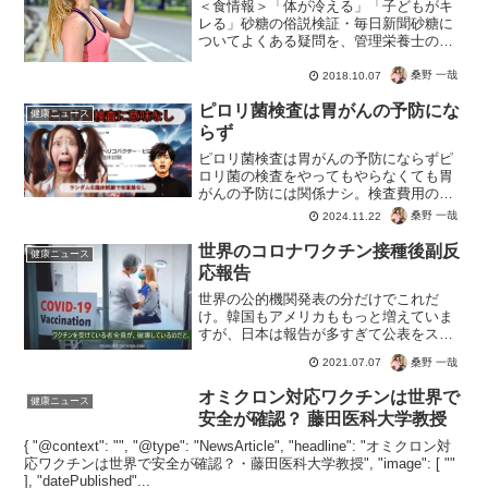
＜食情報＞「体が冷える」「子どもがキ
レる」砂糖の俗説検証・毎日新聞砂糖に
ついてよくある疑問を、管理栄養士の成
田崇信さんがＱ＆Ａ形式で解説します。
【毎日新聞医療プレミア】こういうのっ
桑野 一哉
2018.10.07
て、いつものスポンサーのための御用聞
ピロリ菌検査は胃がんの予防にな
きじゃないの？とおもって...
健康ニュース
らず
ピロリ菌検査は胃がんの予防にならずピ
ロリ菌の検査をやってもやらなくても胃
がんの予防には関係ナシ。検査費用のた
めの検査だったということですね。特に
桑野 一哉
2024.11.22
日本の健康診断など医療の検査の多くは
意味が無いことがわかっています。病人
世界のコロナワクチン接種後副反
健康ニュース
を作り出し薬や検査を売り...
応報告
世界の公的機関発表の分だけでこれだ
け。韓国もアメリカももっと増えていま
すが、日本は報告が多すぎて公表をスト
ップ！医師と厚労省が認めただけという
桑野 一哉
2021.07.07
インチキカウントにもかかわらず。コロ
ナ死はPCR検査で「陽性」なだけでカウ
オミクロン対応ワクチンは世界で
健康ニュース
ントだったのに、ずいぶん...
安全が確認？ 藤田医科大学教授
{ "@context": "", "@type": "NewsArticle", "headline": "オミクロン対
応ワクチンは世界で安全が確認？・藤田医科大学教授", "image": [ ""
], "datePublished"...