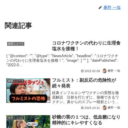
桑野 一哉
関連記事
コロナワクチンの代わりに生理食
健康ニュース
塩水を接種！
{ "@context": "", "@type": "NewsArticle", "headline": "コロナワクチ
ンの代わりに生理食塩水を接種！", "image": [ "" ], "datePublished":
"2022-0...
桑野 一哉
2022.02.09
フルミスト：副反応の危険性が
健康ニュース
続々発表
経鼻インフルエンザワクチンの実態を徹
底解説 注射を打たずに、接種できるワ
クチン。鼻からのスプレー噴射という恐
怖のフルミスト。さっそく政府も副反応
桑野 一哉
2025.10.31
報告も続々と発表。インフルエンザの予
防で副作用がインフルエンザまであ
砂糖の害の１つは、低血糖になり
健康ニュース
る。 まぁ風邪ならまだしも、...
精神的にキレやすくなる