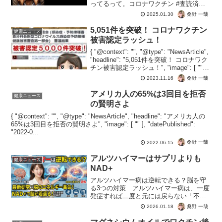
ってるって。コロナワクチン #査読済み
論文 #mRNA #PR #AI コロナワクチン,査
桑野 一哉
2025.01.30
読済み論文,mRNA,PR,AI 動画生成:
#NoLang ( #VOICE...
5,051件を突破！ コロナワクチン
健康ニュース
被害認定ラッシュ！
{ "@context": "", "@type": "NewsArticle",
"headline": "5,051件を突破！ コロナワク
チン被害認定ラッシュ！", "image": [ "" ],
"datePublished": "...
桑野 一哉
2023.11.16
アメリカ人の65%は3回目を拒否
健康ニュース
の賢明さよ
{ "@context": "", "@type": "NewsArticle", "headline": "アメリカ人の
65%は3回目を拒否の賢明さよ", "image": [ "" ], "datePublished":
"2022-0...
桑野 一哉
2022.06.15
アルツハイマーはサプリよりも
健康ニュース
NAD+
アルツハイマー病は逆転できる？脳を守
る3つの対策 アルツハイマー病は、一度
発症すれば二度と元には戻らない「不可
逆」な病気だと諦めていませんか。2025
桑野 一哉
2026.01.18
年12月に発表された最新研究では、進行
した病状をマウスモデルで「逆転」させ