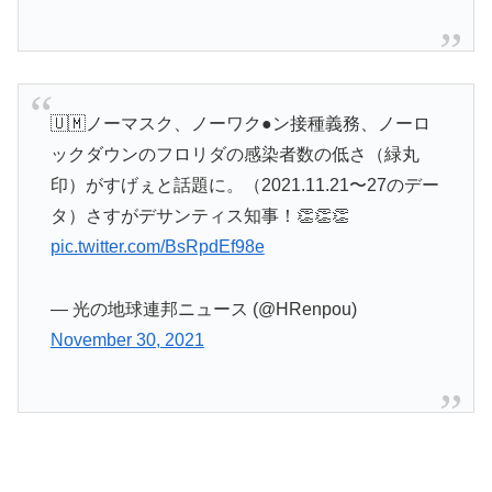
🇺🇲ノーマスク、ノーワク●ン接種義務、ノーロ
ックダウンのフロリダの感染者数の低さ（緑丸
印）がすげぇと話題に。（2021.11.21〜27のデー
タ）さすがデサンティス知事！👏👏👏
pic.twitter.com/BsRpdEf98e
— 光の地球連邦ニュース (@HRenpou)
November 30, 2021