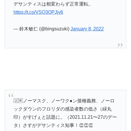
デサンティスは相変わらず正常運転。
https://t.co/VSQ3QPJjv6
— 鈴木敏仁 (@bingsuzuki)
January 8, 2022
🇺🇲ノーマスク、ノーワク●ン接種義務、ノーロ
ックダウンのフロリダの感染者数の低さ（緑丸
印）がすげぇと話題に。（2021.11.21〜27のデー
タ）さすがデサンティス知事！👏👏👏