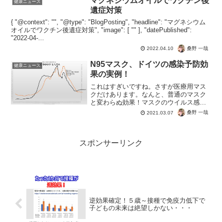
マグネシウムオイルでワクチン後
健康ニュース
ることに成功しま...
遺症対策
{ "@context": "", "@type": "BlogPosting", "headline": "マグネシウム
オイルでワクチン後遺症対策", "image": [ "" ], "datePublished":
"2022-04-...
桑野 一哉
2022.04.10
N95マスク、ドイツの感染予防効
健康ニュース
果の実例！
これはすぎいですね。さすが医療用マス
クだけあります。なんと、普通のマスク
と変わらぬ効果！マスクのウイルス感染
予防効果が完全に否定された瞬間ｗｗｗ
桑野 一哉
2021.03.07
ドイツが医療用マスク義務にしてから陽
性数は49.7％減、医療用マスクを義務に
していないアメリカは...
スポンサーリンク
逆効果確定！５歳～接種で免疫力低下で
子どもの未来は絶望しかない・・・