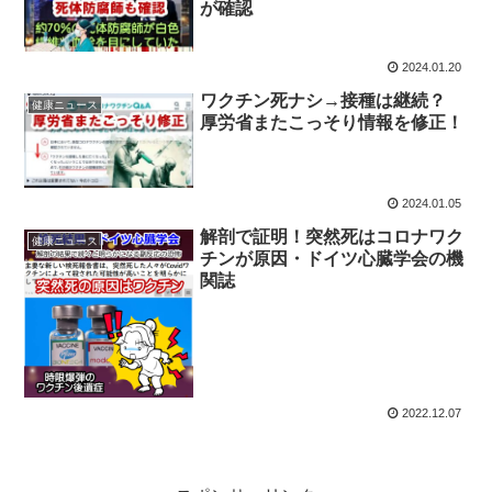
が確認
2024.01.20
ワクチン死ナシ→接種は継続？
健康ニュース
厚労省またこっそり情報を修正！
2024.01.05
解剖で証明！突然死はコロナワク
健康ニュース
チンが原因・ドイツ心臓学会の機
関誌
2022.12.07