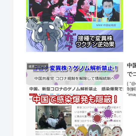
中
健康ニュース
で
{ "@
制解
"imag