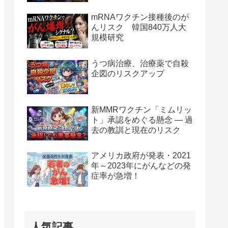
mRNAワクチン接種後のが
んリスク 韓国840万人大
規模研究
うつ病治療、治療薬で自殺
企図のリスクアップ
新MMRワクチン「ミムリッ
ト」承認をめぐる懸念 — 過
去の教訓と現在のリスク
アメリカ政府が発表・2021
年～2023年にがんなどの発
症率が急増！
人気記事