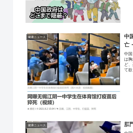
中
健康ニュース
亡
中国
は胸
ど、
て欲
肛
健康ニュース