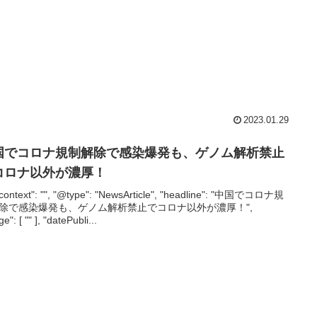
2023.01.29
国でコロナ規制解除で感染爆発も、ゲノム解析禁止
コロナ以外が濃厚！
context": "", "@type": "NewsArticle", "headline": "中国でコロナ規
除で感染爆発も、ゲノム解析禁止でコロナ以外が濃厚！",
e": [ "" ], "datePubli...