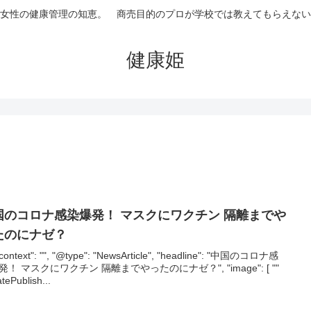
女性の健康管理の知恵。 商売目的のプロが学校では教えてもらえない
健康姫
国のコロナ感染爆発！ マスクにワクチン 隔離までや
たのにナゼ？
context": "", "@type": "NewsArticle", "headline": "中国のコロナ感
発！ マスクにワクチン 隔離までやったのにナゼ？", "image": [ ""
atePublish...