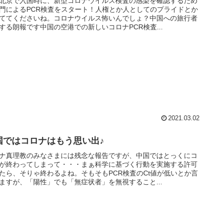
北京で入国時に、新型コロナウイルス検査の感染を確認するため
門によるPCR検査をスタート！人権とか人としてのプライドとか
ててくださいね。コロナウイルス怖いんでしょ？中国への旅行者
する朗報です中国の空港での新しいコロナPCR検査...
2021.03.02
国ではコロナはもう思い出♪
ナ真理教のみなさまには残念な報告ですが、中国ではとっくにコ
が終わってしまって・・・まぁ科学に基づく行動を実施する許可
たら、そりゃ終わるよね。そもそもPCR検査のCt値が低いとか言
ますが、「陽性」でも「無症状者」を無視すること...