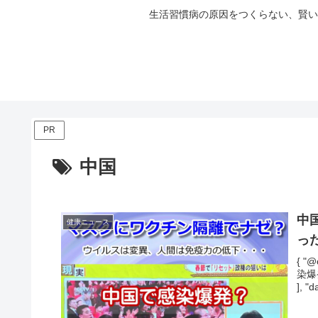
生活習慣病の原因をつくらない、賢い
PR
中国
中
健康ニュース
っ
{ "@
染爆
], "d