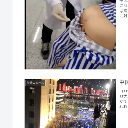
中国
に肛
は捨
に対
中
健康ニュース
コロ
ロナ
がで
われ