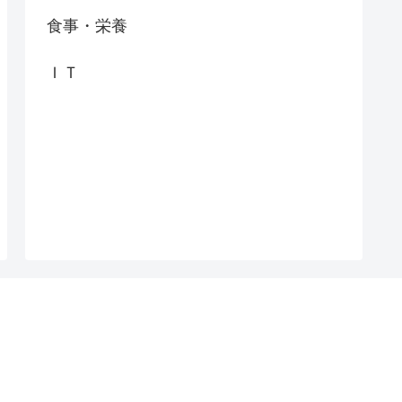
食事・栄養
ＩＴ