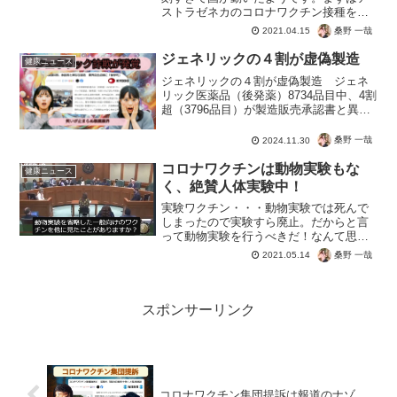
ストラゼネカのコロナワクチン接種を禁
止。ただほかの会社のはワクチンは、メ
桑野 一哉
2021.04.15
リットが上回ると接種は継続させるよう
です。限界まで接種させる。ごまかせな
ジェネリックの４割が虚偽製造
健康ニュース
くなったら禁止にするので...
ジェネリックの４割が虚偽製造 ジェネ
リック医薬品（後発薬）8734品目中、4割
超（3796品目）が製造販売承認書と異な
る製造方法という衝撃。儲けのためなら
ルールもモラルも関係ない。製薬会社の
桑野 一哉
2024.11.30
ドス黒いビジネスマインドがわかります
ね。 詐欺行為...
コロナワクチンは動物実験もな
健康ニュース
く、絶賛人体実験中！
実験ワクチン・・・動物実験では死んで
しまったので実験すら廃止。だからと言
って動物実験を行うべきだ！なんて思い
ません。人間の悪意による人災ですか
桑野 一哉
2021.05.14
ら、むしろ動物たちを巻き込まないで欲
しいですね。テレビでは事実を報道され
ないコロナワクチン情報。m...
スポンサーリンク
コロナワクチン集団提訴は報道のナゾ