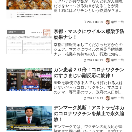
ミツバチが持つ独が、なんと乳がん細胞
だけをやっつける効果があることが発
覚！独にはメリチンという物質が含まれ
ていて、このメリチンが乳がん細胞の働
きをブロックする作用があるんですっ
桑野 一哉
2021.03.25
て。ドセタキセルという治療薬と合わせ
ることで、乳がん治療への応用...
京都・マスクにウイルス感染予防
健康ニュース
効果ナシ！
京都に情報開示してくださった方からの
シェア。マスクにウイルス感染予防効果
ナシ！根拠をお持ちの方、行政に知らせ
てあげてはいかがでしょう？行政が今強
桑野 一哉
2021.04.25
を示せれば、マスク反対なんて人はいな
くなりますよ。変異株まででてきた新型
ガン患者２０倍！コロナワクチン
健康ニュース
コロナウイルス。正しい情...
のすさまじい副反応に旋律！
SNSを駆使できる人でもう打たれる人は
いないだろうコロナワクチン。マスコミ
のデマ、専門家のウソ、政府の人口削減
計画とブービートラップがてんこ盛り。
桑野 一哉
2021.10.13
不幸を避けなかったらこうなる！副反応
でのガン患者急増のニュース。もちろん
デンマーク英断！アストラゼネカ
健康ニュース
副反応は契約上で認めら...
のコロナワクチンを禁止で永久追
放！
デンマークでは、ワクチンの副反応が深
刻すぎて国が動いたようです。まずはア