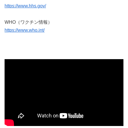
https://www.hhs.gov/
WHO（ワクチン情報）
https://www.who.int/