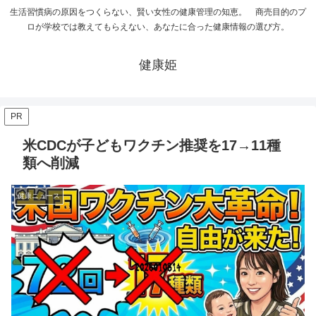
生活習慣病の原因をつくらない、賢い女性の健康管理の知恵。 商売目的のプ
ロが学校では教えてもらえない、あなたに合った健康情報の選び方。
健康姫
PR
米CDCが子どもワクチン推奨を17→11種
類へ削減
健康ニュース