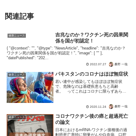
関連記事
吉兆なのか？ワクチン死の因果関
健康ニュース
係を国が初認定！
{ "@context": "", "@type": "NewsArticle", "headline": "吉兆なのか？
ワクチン死の因果関係を国が初認定！", "image": [ "" ],
"datePublished": "202...
桑野 一哉
2022.07.27
パキスタンのコロナはほぼ無症状
健康ニュース
若い連中が感染してもほぼほぼ無症状
で、危険なのは基礎疾患もちと高齢
者。 ってこれはコロナに限らずあらゆ
る病気の共通点なんじゃないの？新型コ
ロナウイルスの本質は、そもそもその程
度なんでしょう。平均年齢低いと問題に
桑野 一哉
2020.11.24
ならない。コロナ感染者９５％が...
コロナワクチン後の癌と超過死亡
健康ニュース
の論文
日本におけるmRNA-ワクチン接種後の過
剰癌死亡率特に卵巣がんや白血病、口腔