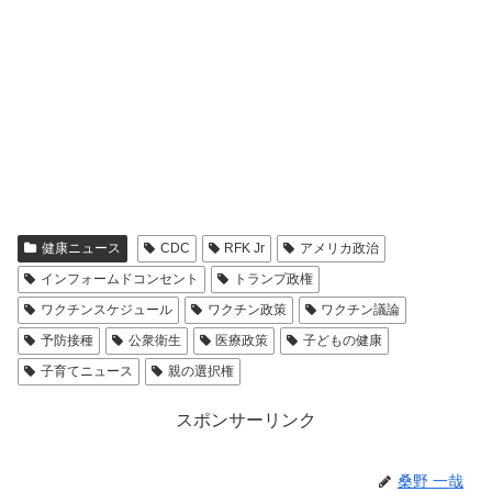
健康ニュース
CDC
RFK Jr
アメリカ政治
インフォームドコンセント
トランプ政権
ワクチンスケジュール
ワクチン政策
ワクチン議論
予防接種
公衆衛生
医療政策
子どもの健康
子育てニュース
親の選択権
スポンサーリンク
桑野 一哉