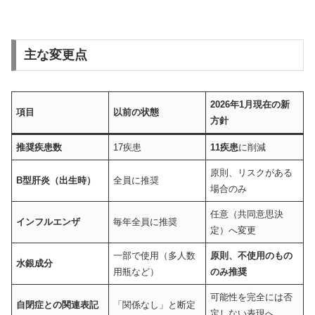
主な変更点
2026年1月現在の新
項目
以前の状態
方針
推奨疾患数
17疾患
11疾患
に削減
原則、リスクがある
B型肝炎（出生時）
全員に推奨
場合のみ
任意（共同意思決
インフルエンザ
毎年全員に推奨
定）へ変更
一部で使用（多人数
原則、不使用のもの
水銀成分
用瓶など）
のみ推奨
可能性を完全には否
自閉症との関連表記
「関係なし」と断定
定しない表現へ