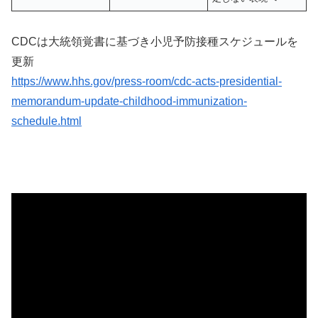
CDCは大統領覚書に基づき小児予防接種スケジュールを
更新
https://www.hhs.gov/press-room/cdc-acts-presidential-
memorandum-update-childhood-immunization-
schedule.html