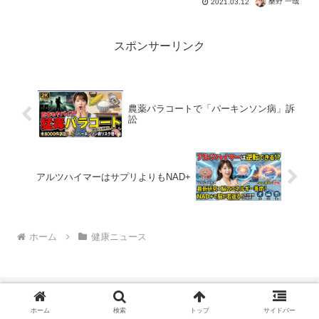
桑野 一哉
2021.03.12
疫。免疫の要は常在菌...
スポンサーリンク
農薬パラコートで「パーキンソン病」訴
訟
アルツハイマーはサプリよりもNAD+
ホーム
健康ニュース
ホーム
検索
トップ
サイドバー