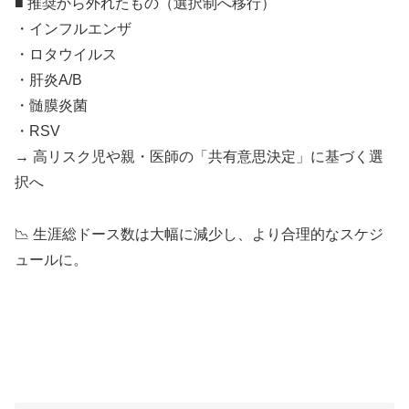
■ 推奨から外れたもの（選択制へ移行）
・インフルエンザ
・ロタウイルス
・肝炎A/B
・髄膜炎菌
・RSV
→ 高リスク児や親・医師の「共有意思決定」に基づく選
択へ
📉 生涯総ドース数は大幅に減少し、より合理的なスケジ
ュールに。