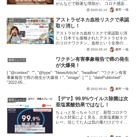
がんなどで顕著な増加が。 コロナ感染で
癌が増える医学的根拠はないのに、なぜ
桑野 一哉
2025.02.13
かワクチン接種後に急増したんですよ
ね。#コロナワクチン #癌 #超過死亡 #PR
アストラゼネカ血栓リスクで承認
健康ニュース
#AI ...
取り消し！
アストラゼネカ血栓リスクで承認取り消
し！日本でも接種されたアストラゼネカ
のコロナワクチン。血栓という全身の血
液に影響を及ぼす副反応は確認済み。感
桑野 一哉
2024.05.10
染対策にならずリスクだけなので、承認
も取り消し。ワクチン市場からも撤退は
ワクチン有害事象報告で癌の発生
健康ニュース
当然として、接種者の健康...
が大爆発！
{ "@context": "", "@type": "NewsArticle", "headline": "ワクチン有害
事象報告で癌の発生が大爆発！", "image": [ "" ], "datePublished":
"2022-05...
桑野 一哉
2022.05.01
【デマ】99.9%ウイルス除菌は次
健康ニュース
亜塩素酸効果ではなし！
ちょっと笑っちゃうけど、新型コロナウ
イルス対策によく見る、次亜塩素酸スプ
レー。信じてた人は気の毒だけどウイル
スに効果なし。ただ人体に害はあるの
で、"瞬間"か”99.9%”がデマだったのか
も。まぁ最強のウイルス対策である免