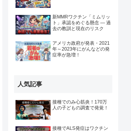
新MMRワクチン「ミムリッ
ト」承認をめぐる懸念 — 過
去の教訓と現在のリスク
アメリカ政府が発表・2021
年～2023年にがんなどの発
症率が急増！
人気記事
接種でのみ心筋炎！170万
人の子どもの調査で発覚！
接種でALS発症はワクチン