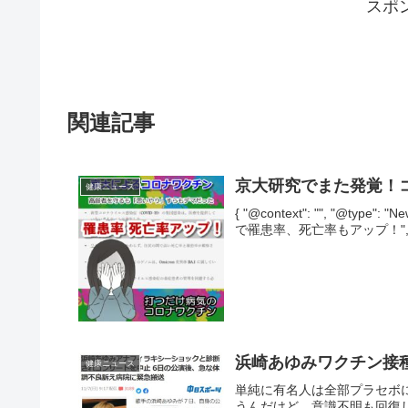
スポ
関連記事
京大研究でまた発覚！
健康ニュース
{ "@context": "", "@typ
で罹患率、死亡率もアップ！", "image":
浜崎あゆみワクチン接
健康ニュース
単純に有名人は全部プラセボ
うんだけど。意識不明も回復