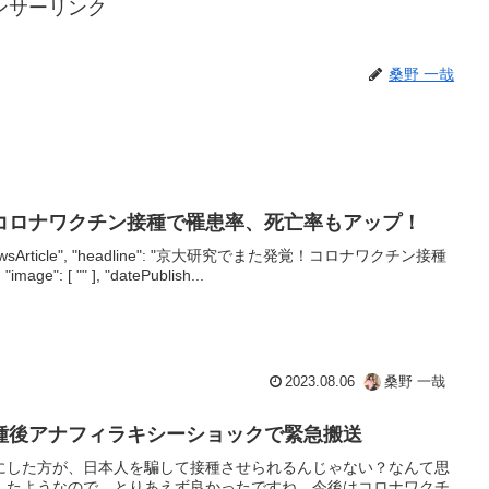
ンサーリンク
桑野 一哉
コロナワクチン接種で罹患率、死亡率もアップ！
e": "NewsArticle", "headline": "京大研究でまた発覚！コロナワクチン接種
 [ "" ], "datePublish...
2023.08.06
桑野 一哉
種後アナフィラキシーショックで緊急搬送
にした方が、日本人を騙して接種させられるんじゃない？なんて思
したようなので、とりあえず良かったですね。今後はコロナワクチ