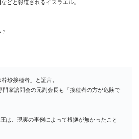
国などと報道されるイスラエル。
い？
は枠珍接種者」と証言。
専門家諮問会の元副会長も「接種者の方が危険で
弾圧は、現実の事例によって根拠が無かったこと