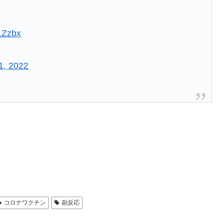
eLZzbx
1, 2022
コロナワクチン
副反応