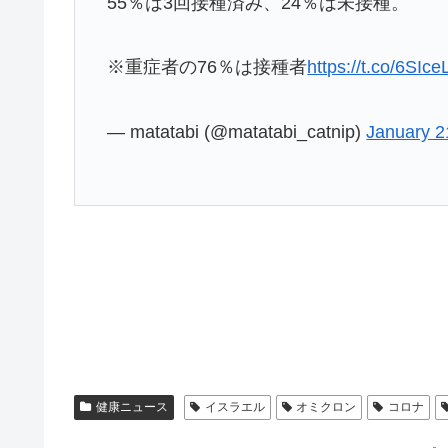
55％は3回接種済み、24％は未接種。
※重症者の76％は接種者
https://t.co/6SIc
— matatabi (@matatabi_catnip)
January 2
健康ニュース
イスラエル
オミクロン
コロナ