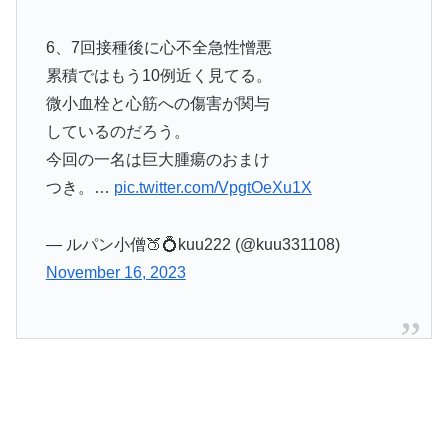
6、7回接種後に心不全急性憎悪
累積ではもう10例近く見てる。
微小血栓と心筋への傷害が関与
しているのだろう。
今回の一名は巨大腫瘍のおまけ
つき。…
pic.twitter.com/VpgtOeXu1X
— ルパン小僧🍑💍kuu222 (@kuu331108)
November 16, 2023