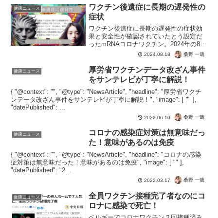
ワクチン後遺症に長期の遅発性の
健康ニュース
症状
ワクチン後遺症に長期の遅発性の症状効
果と安全性が確認されていたとう設定だ
ったmRNAコロナワクチン。2024年の8月
に、ワクチン後遺症に長期の遅発性の症
桑野 一哉
2024.08.18
状の報告を求める厚労省。ここまで打た
せて、今回の接種被害は遅効性で長期
厚労省ワクチンデータ改ざん事件
健康ニュース
間。推進していた医...
をサンテレビが丁寧に解説！
{ "@context": "", "@type": "NewsArticle", "headline": "厚労省ワクチ
ンデータ改ざん事件をサンテレビが丁寧に解説！", "image": [ "" ],
"datePublished": ...
桑野 一哉
2022.06.10
コロナの感染症対策は無意味だっ
健康ニュース
た！意味があるのは免疫
{ "@context": "", "@type": "NewsArticle", "headline": "コロナの感染
症対策は無意味だった！意味があるのは免疫", "image": [ "" ],
"datePublished": "2...
桑野 一哉
2022.03.17
全員ワクチン接種完了者なのにコ
健康ニュース
ロナに感染で死亡！
ベルギーでコロナワクチン２回接種済み