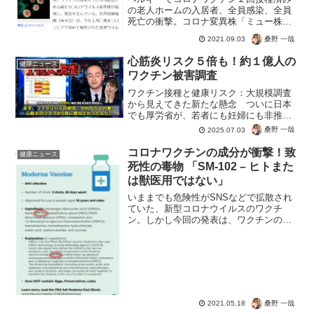
の老人ホームの入居者、全員感染、全員
死亡の衝撃。コロナ変異株「ミュー株」
だと全員ワクチン接種完了者なのになん
桑野 一哉
2021.09.03
ら効果ない。むしろ死亡リスクまでが上
がるという噂が現実に。これがADEなの
心筋炎リスク５倍も！約１億人の
健康ニュース
でしょうか。。。だとす...
ワクチン被害調査
ワクチン接種と健康リスク：大規模調査
から見えてきた新たな懸念 ついに日本
でも厚労省が、若者にも妊婦にも非推奨
となったコロナワクチン。世界では当
桑野 一哉
2025.07.03
然、もっと早くワクチンが安全であると
いう誤情報が常識となっています。そし
コロナワクチンの成分が衝撃！致
健康ニュース
て今回は１億人にも達する大...
死性の毒物 「SM-102 – ヒトまた
は獣医用ではない」
いままでも危険性がSNSなどで拡散され
ていた、新型コロナウイルスのワクチ
ン。しかし今回の発表は、ワクチンの安
全性に問題はないなんて無責任な発言を
していた専門家がまったく信用できない
という結論になりそうです。コロナワク
チンの成分をコネチカット...
桑野 一哉
2021.05.18