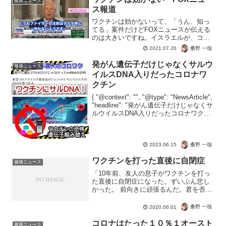
健康ニュース
ス報道
ワクチンは効かないって、「うん、知っ
てる」案件だけどFOXニュースが伝える
のは大きいですね。イスラエルが、コロ
ナワクチンの無意味さを証明してくれた
桑野 一哉
2021.07.26
のは大きいですね。さぁ、あなたは無意
味なコロナワクチンを接種してしまう人
発がん遺伝子だけじゃなくサルウ
健康ニュース
ですか？それとも質の高...
イルスDNA入りだったコロナワ
クチン
{ "@context": "", "@type": "NewsArticle",
"headline": "発がん遺伝子だけじゃなくサ
ルウイルスDNA入りだったコロナワクチ
ン", "image": [ "" ], "datePublish...
桑野 一哉
2023.06.15
ワクチンを打った直後に自閉症
健康ニュース
「10年前、友人の息子がワクチンを打っ
た直後に自閉症になった。ずいぶん悲し
かった。 前向きに頑張るんだ。君を否定
する奴らも、今にわかるだろう」もはや
30人に1人が罹患する国民病だから、大統
桑野 一哉
2020.06.01
領の身近に自閉症児がいても不思議じゃ
ない。「10年前...
コロナはたった１０％１オースト
健康ニュース