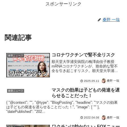
スポンサーリンク
桑野 一哉
関連記事
コロナワクチンで腎不全リスク
健康ニュース
順天堂大学浦安病院の梅澤由佳子教授
mRNAコロナワクチンが、致命的な腎不
全を引き起こすリスク。順天堂大学浦安
病院の梅澤由佳子教授が警告。日本では
人工透析大国なだけに、医療としては利
桑野 一哉
2025.05.11
益になり歓迎でしょう。しかし作られた
病気の被害者にとっては生...
マスクの効果は子どもの発達を遅
健康ニュース
らせることだった！
{ "@context": "", "@type": "BlogPosting", "headline": "マスクの効果
は子どもの発達を遅らせることだった！", "image": [ "" ],
"datePublished": "202...
桑野 一哉
2022.04.06
ワクチンは効かない・FOXニュー