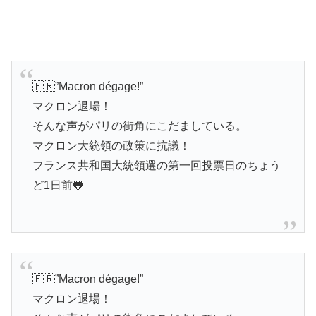
🇫🇷”Macron dégage!”
マクロン退場！
そんな声がパリの街角にこだましている。
マクロン大統領の政策に抗議！
フランス共和国大統領選の第一回投票日のちょう
ど1日前🐸
🇫🇷”Macron dégage!”
マクロン退場！