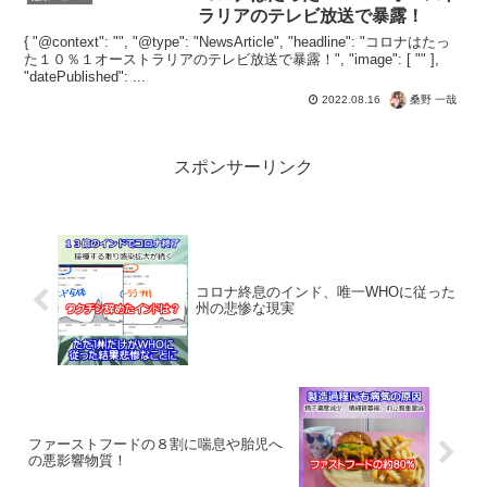
ラリアのテレビ放送で暴露！
{ "@context": "", "@type": "NewsArticle", "headline": "コロナはたっ
た１０％１オーストラリアのテレビ放送で暴露！", "image": [ "" ],
"datePublished": ...
桑野 一哉
2022.08.16
スポンサーリンク
コロナ終息のインド、唯一WHOに従った
州の悲惨な現実
ファーストフードの８割に喘息や胎児へ
の悪影響物質！