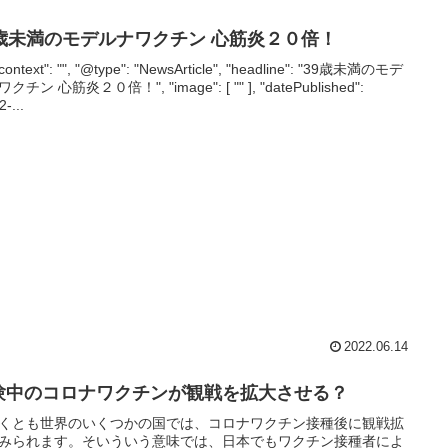
9歳未満のモデルナワクチン 心筋炎２０倍！
context": "", "@type": "NewsArticle", "headline": "39歳未満のモデ
クチン 心筋炎２０倍！", "image": [ "" ], "datePublished":
2-...
2022.06.14
験中のコロナワクチンが観戦を拡大させる？
くとも世界のいくつかの国では、コロナワクチン接種後に観戦拡
みられます。そいういう意味では、日本でもワクチン接種者によ