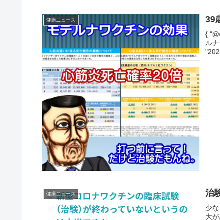
3
健康ニュース
{ "@
ルナワ
"202
治
健康ニュース
少な
大が