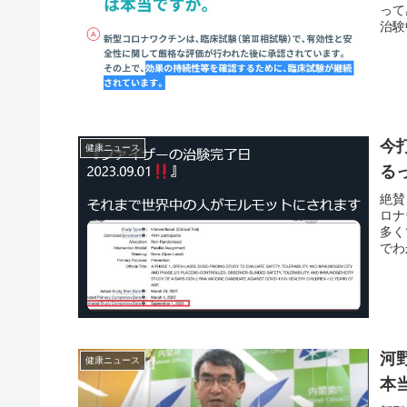
って
治験
今
健康ニュース
る
絶賛
ロナ
多く
でわ
河
健康ニュース
本