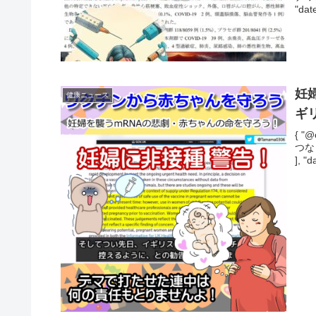
"dat
妊
健康ニュース
ギ
{ "@
つな
], "d