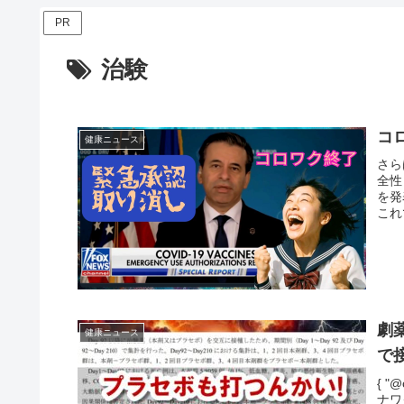
PR
治験
コ
健康ニュース
さら
全性
を発
これ
劇
健康ニュース
で
{ "@
ナワ