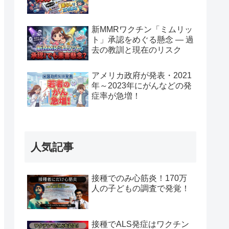
新MMRワクチン「ミムリッ
ト」承認をめぐる懸念 — 過
去の教訓と現在のリスク
アメリカ政府が発表・2021
年～2023年にがんなどの発
症率が急増！
人気記事
接種でのみ心筋炎！170万
人の子どもの調査で発覚！
接種でALS発症はワクチン