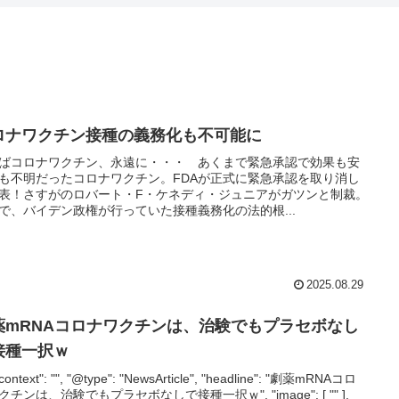
ロナワクチン接種の義務化も不可能に
ばコロナワクチン、永遠に・・・ あくまで緊急承認で効果も安
も不明だったコロナワクチン。FDAが正式に緊急承認を取り消し
表！さすがのロバート・F・ケネディ・ジュニアがガツンと制裁。
で、バイデン政権が行っていた接種義務化の法的根...
2025.08.29
薬mRNAコロナワクチンは、治験でもプラセボなし
接種一択ｗ
context": "", "@type": "NewsArticle", "headline": "劇薬mRNAコロ
クチンは、治験でもプラセボなしで接種一択ｗ", "image": [ "" ],