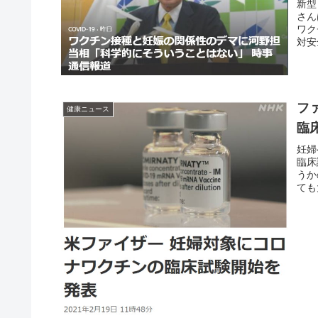
新型
さん
ワク
対安
フ
健康ニュース
臨
妊婦
臨床
うか
ても