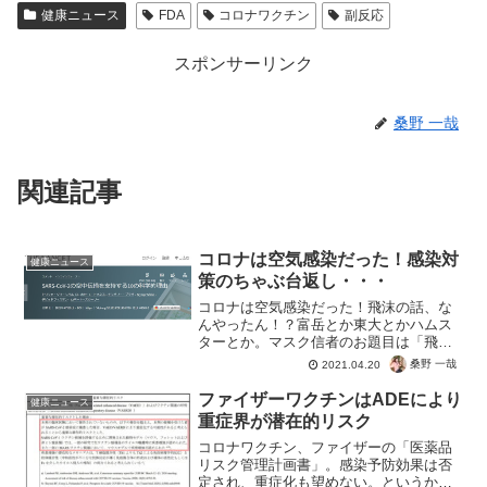
健康ニュース
FDA
コロナワクチン
副反応
スポンサーリンク
桑野 一哉
関連記事
コロナは空気感染だった！感染対
健康ニュース
策のちゃぶ台返し・・・
コロナは空気感染だった！飛沫の話、な
んやったん！？富岳とか東大とかハムス
ターとか。マスク信者のお題目は「飛沫
を防ぐため」だったよね？つまりマスク
桑野 一哉
2021.04.20
はもちろん、アクリル板とかアルコール
消毒とか、そんな話ちゃうで！ってこと
ファイザーワクチンはADEにより
健康ニュース
ね。今での感染対策に効果...
重症界が潜在的リスク
コロナワクチン、ファイザーの「医薬品
リスク管理計画書」。感染予防効果は否
定され、重症化も望めない。というかむ