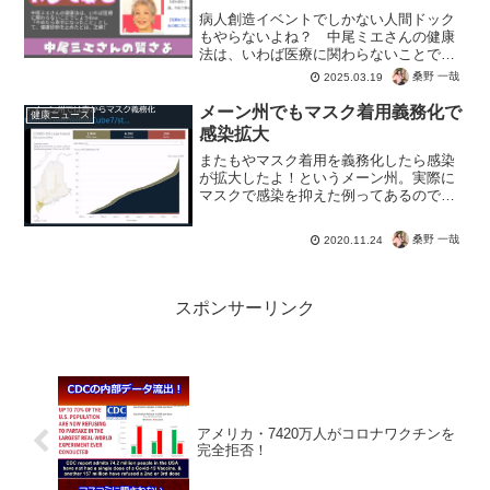
病人創造イベントでしかない人間ドック
もやらないよね？ 中尾ミエさんの健康
法は、いわば医療に関わらないことでし
ょうねｗ「やめたら幸せになったこと」
桑野 一哉
2025.03.19
として、健康診断を止めたとは。 正解！
早期発見という名目で、健康な人を病人
メーン州でもマスク着用義務化で
健康ニュース
に仕立て上げるだけ。医...
感染拡大
またもやマスク着用を義務化したら感染
が拡大したよ！というメーン州。実際に
マスクで感染を抑えた例ってあるのでし
ょうか？ここまでくると新型コロナウイ
ルスを継続させたいがために、なんとか
桑野 一哉
2020.11.24
して感染を維持しようとしてますよね。
効果がないどころか呼吸器...
スポンサーリンク
アメリカ・7420万人がコロナワクチンを
完全拒否！