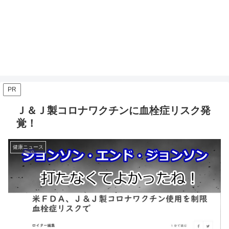
PR
Ｊ＆Ｊ製コロナワクチンに血栓症リスク発
覚！
健康ニュース