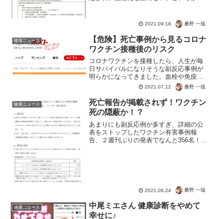
しろADE（抗体依存性免疫増強）により
悪化のリスクが高まるという・・・動物
実験で動物が全滅したのもADEであった
桑野 一哉
2021.09.18
そうですよ。ただ僅か...
【危険】死亡事例から見るコロナ
健康ニュース
ワクチン接種後のリスク
コロナワクチンを接種したら、人生が毎
日サバイバルになりそうな副反応事例が
明らかになってきました。血栓や免疫な
のでしょうか、日常生活そのものがリス
桑野 一哉
2021.07.12
クになるということですね。おちおち肥
満にも便秘にもなれず、働くこともリス
死亡報告が掲載されず！ワクチン
健康ニュース
ク行為になるとは・・・💉...
死の隠蔽か！？
あまりにも副反応例が多すぎ、詳細の公
表をストップしたワクチン有害事例報
告、２週刊ぶりの発表でなんと356名！で
もこれ、"報告義務なし"、"4時間以内の
み"、"医師が認知→厚労省が認可 したも
ののみ"だけでこれ。で355人。というこ
とをお忘れ...
桑野 一哉
2021.06.24
中尾ミエさん 健康診断をやめて
健康ニュース
幸せに♪